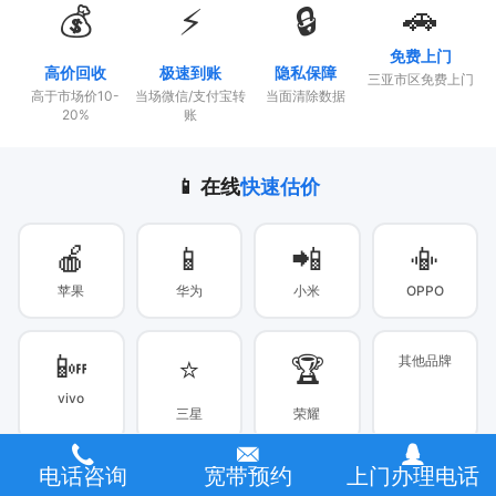
🚗
💰
⚡
🔒
免费上门
高价回收
极速到账
隐私保障
三亚市区免费上门
高于市场价10-
当场微信/支付宝转
当面清除数据
20%
账
📱 在线
快速估价
🍎
📱
📲
📳
苹果
华为
小米
OPPO
📴
⭐
🏆
其他品牌
vivo
三星
荣耀
电话咨询
宽带预约
上门办理电话